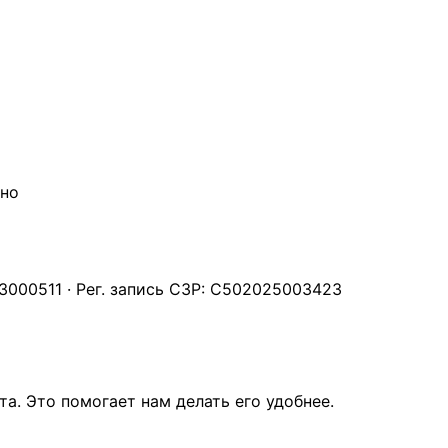
чно
000511 · Рег. запись СЗР: С502025003423
а. Это помогает нам делать его удобнее.