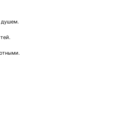
с душем.
тей.
вотными.