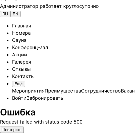
Администратор работает круглосуточно
RU
EN
Главная
Номера
Сауна
Конференц-зал
Акции
Галерея
Отзывы
Контакты
Ещё
Мероприятия
Преимущества
Сотрудничество
Вакан
Войти
Забронировать
Ошибка
Request failed with status code 500
Повторить