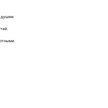
с душем.
тей.
вотными.