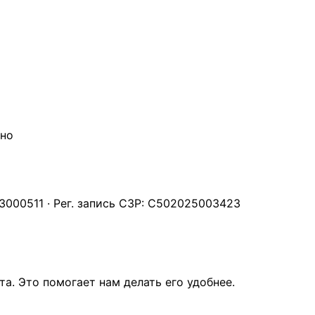
чно
000511 · Рег. запись СЗР: С502025003423
а. Это помогает нам делать его удобнее.