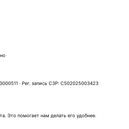
чно
000511 · Рег. запись СЗР: С502025003423
а. Это помогает нам делать его удобнее.