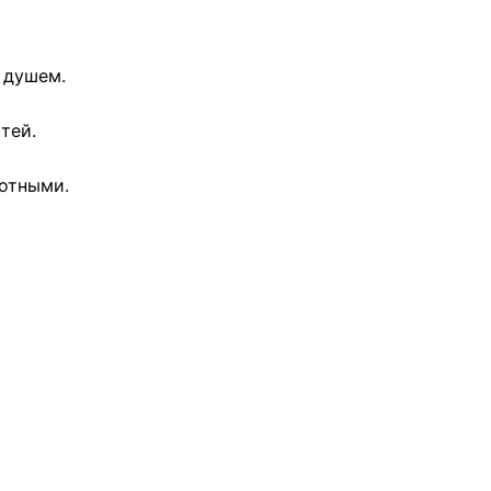
с душем.
тей.
вотными.