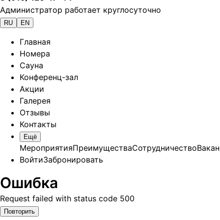
Администратор работает круглосуточно
RU
EN
Главная
Номера
Сауна
Конференц-зал
Акции
Галерея
Отзывы
Контакты
Ещё
Мероприятия
Преимущества
Сотрудничество
Вакан
Войти
Забронировать
Ошибка
Request failed with status code 500
Повторить