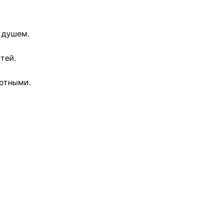
с душем.
тей.
вотными.