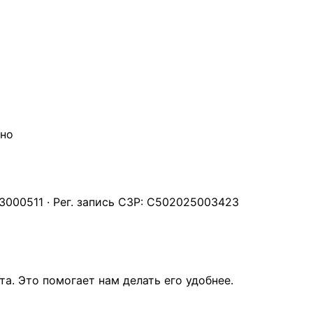
чно
000511 · Рег. запись СЗР: С502025003423
а. Это помогает нам делать его удобнее.