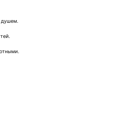
с душем.
тей.
вотными.