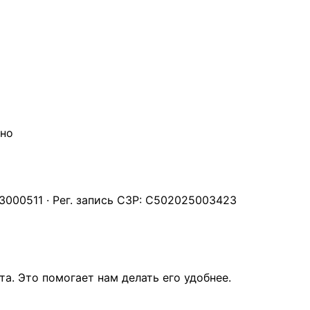
чно
000511 · Рег. запись СЗР: С502025003423
а. Это помогает нам делать его удобнее.